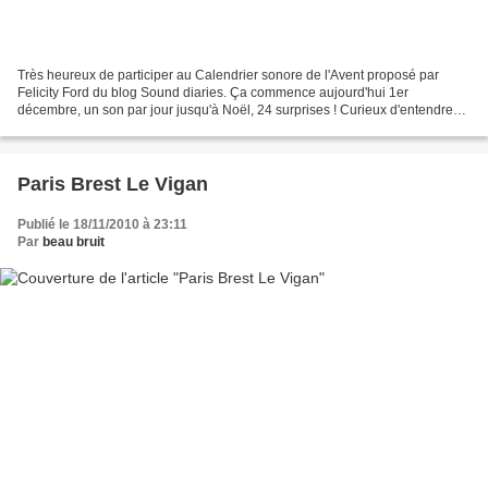
Très heureux de participer au Calendrier sonore de l'Avent proposé par
Felicity Ford du blog Sound diaries. Ça commence aujourd'hui 1er
décembre, un son par jour jusqu'à Noël, 24 surprises ! Curieux d'entendre
les 23 autres... (cc) Question Mark Cupcake...
Paris Brest Le Vigan
Publié le 18/11/2010 à 23:11
Par
beau bruit