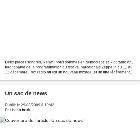
Deux pièces sonores, Relax ! nous sommes en démocratie et Riot radio hit ,
feront partie de la programmation du festival barcelonais Zeppelin du 11 au
13 décembre. Riot radio hit est un nouveau mixage (et un titre légèrement
différent) d'une pièce réalisée...
Un sac de news
Publié le 29/08/2009 à 19:42
Par
beau bruit