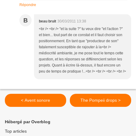
Répondre
B
beau bruit
30/03/2011 13:38
<br /> <br /> "et la suite ?" tu veux dire "et l'action ?"
et bien... tout part de ce constat et il faut choisir son
positionnement. En tant que "producteur de son"
fatalement susceptible de rajouter à la<br />
médiocrité ambiante, je me pose tout le temps cette
question, et les réponses se différencient selon les
projets. Quant à écrire là-dessus, il faut encore un
peu de temps de pratique !...<br /> <br /> <br /> <br />
< Avent sonore
The Pompeii drops >
Hébergé par Overblog
Top articles