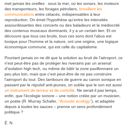
met jamais les oreilles : sous la mer, où les sonars, les moteurs
des transporteurs, les forages pétroliers,
brouillent les
communications
entre cétacés, indispensables à leur
reproduction. On émet l'hypothèse qu'entre les intensités
assourdissantes des concerts ou des baladeurs et la médiocrité
des contenus musicaux dominants, il y a un
certain
lien. Et on
découvre que tous ces bruits, tous ces sons dont l'abus est
toxique pour l'homme et la nature, ont une origine, une logique
économique commune, qui est celle du capitalisme.
Pourtant jamais on ne dit que la solution au bruit de l'aéroport, ce
n'est peut-être pas de protéger les riverains par un arsenal
d'isolation high tech, ou même de bâtir la zone pavillonnaire un
peu plus loin, mais que c'est peut-être de ne pas construire
l'aéroport du tout. Des tambours de guerre au canon sonique en
passant par le répulsif anti-jeunes, on oublie que le son est aussi
un instrument de terreur et de contrôle
. Ne serait-il pas temps,
enfin, que l'écologie sonore – une notion créée par un musicien,
un poète (R. Murray Schafer,
“Acoustic ecology”
), et adaptée
depuis à toutes les sauces – prenne un sens profondément
politique ?
É. N.