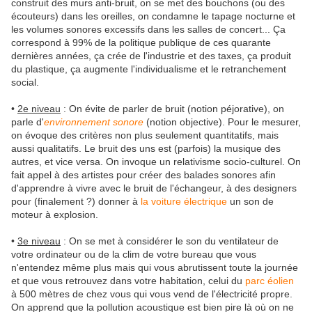
construit des murs anti-bruit, on se met des bouchons (ou des
écouteurs) dans les oreilles, on condamne le tapage nocturne et
les volumes sonores excessifs dans les salles de concert... Ça
correspond à 99% de la politique publique de ces quarante
dernières années, ça crée de l'industrie et des taxes, ça produit
du plastique, ça augmente l'individualisme et le retranchement
social.
•
2e niveau
: On évite de parler de bruit (notion péjorative), on
parle d'
environnement sonore
(notion objective). Pour le mesurer,
on évoque des critères non plus seulement quantitatifs, mais
aussi qualitatifs. Le bruit des uns est (parfois) la musique des
autres, et vice versa. On invoque un relativisme socio-culturel. On
fait appel à des artistes pour créer des balades sonores afin
d'apprendre à vivre avec le bruit de l'échangeur, à des designers
pour (finalement ?) donner à
la voiture électrique
un son de
moteur à explosion.
•
3e niveau
: On se met à considérer le son du ventilateur de
votre ordinateur ou de la clim de votre bureau que vous
n'entendez même plus mais qui vous abrutissent toute la journée
et que vous retrouvez dans votre habitation, celui du
parc éolien
à 500 mètres de chez vous qui vous vend de l'électricité propre.
On apprend que la pollution acoustique est bien pire là où on ne