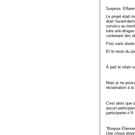
Surprise. Effare
Le projet était 
était l'avant-der
survécu au trem
lutte anti-drogu
contenant des ob
Puis sans doute 
Et le reste du p
À part le vilain 
Mais je ne pouva
réclamation à la
C'est alors que q
aucun participan
participante n°4 
“Bonjour Étienne
Une chose étonna