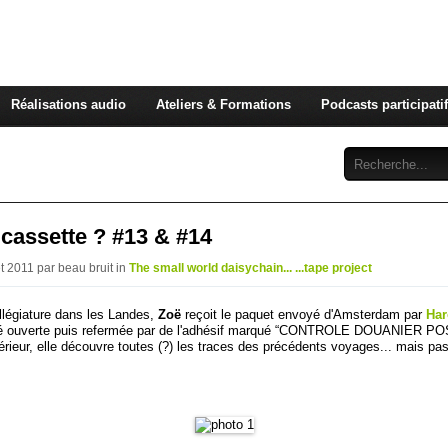
BEAU BRUIT | cultures so
Réalisations audio
Ateliers & Formations
Podcasts participati
 cassette ? #13 & #14
et 2011 par beau bruit in
The small world daisychain... ...tape project
villégiature dans les Landes,
Zoë
reçoit le paquet envoyé d'Amsterdam par
Har
été ouverte puis refermée par de l'adhésif marqué “CONTROLE DOUANIER P
érieur, elle découvre toutes (?) les traces des précédents voyages... mais pas