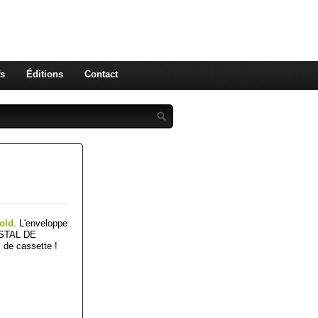
nores
fs
Éditions
Contact
old
. L'enveloppe
OSTAL DE
 de cassette !