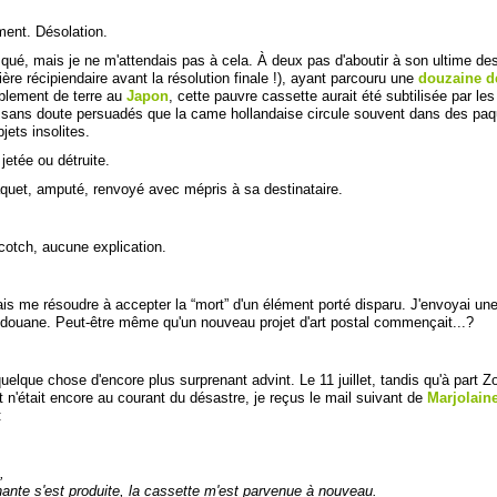
ment. Désolation.
risqué, mais je ne m'attendais pas à cela. À deux pas d'aboutir à son ultime de
nière récipiendaire avant la résolution finale !), ayant parcouru une
douzaine d
blement de terre au
Japon
, cette pauvre cassette aurait été subtilisée par le
e sans doute persuadés que la came hollandaise circule souvent dans des paq
jets insolites.
jetée ou détruite.
aquet, amputé, renvoyé avec mépris à sa destinataire.
scotch, aucune explication.
is me résoudre à accepter la “mort” d'un élément porté disparu. J'envoyai une 
 douane. Peut-être même qu'un nouveau projet d'art postal commençait...?
uelque chose d'encore plus surprenant advint. Le 11 juillet, tandis qu'à part Z
t n'était encore au courant du désastre, je reçus le mail suivant de
Marjolain
:
,
nte s'est produite, la cassette m'est parvenue à nouveau.