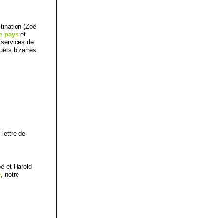
stination (Zoë
e pays
et
s services de
uets bizarres
lettre de
oë et Harold
e
, notre