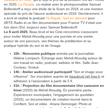
en 2020.
La Parade
, co-réalisé avec le photojournaliste Samuel
Bollendorff a reçu une étoile de la Scam en 2018, et une mention
spéciale du prix de l’œuvre audiovisuel en 2018. Dernièrement, il
a écrit et réalisé le podcast
Ya Rayah, l’exil en dansant
pour
ARTE Radio et un film documentaire pour France TV
Il était une
fois dans l’Est
, toujours avec Samuel Bollendorff.
Le 8 avril 2025
, Beau bruit et les Ciné-rencontres s’associent
pour inviter Mehdi Ahoudig pour une journée et une soirée,
autour de son parcours, ses thèmes de prédilection et sa
pratique hybride du son et de l’image.
10h : Rencontre publique
animée par la journaliste
Hélène Lompech. Échange avec Mehdi Ahoudig autour de
son travail en radio, podcast, webdoc et film. Salle Jean
Cocteau. Gratuit.
14h : Atelier audiovisuel participatif
"Son et image sous
influence". Sur inscription auprès de
beaubruit (at) free.fr
et
adhésion à l’association à partir de 5 €.
21h : Projection du film documentaire
Une caravane en
hiver
(2020) de Mehdi Ahoudig. En première partie :
Expériences municipales, l'engagement du quotidien
(2025), un documentaire de création tourné dans le
Conflent. Son et vidéo : Ariane Demonget. Photo et