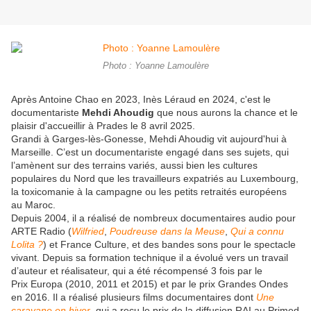
Photo : Yoanne Lamoulère
Après Antoine Chao en 2023, Inès Léraud en 2024, c'est le
documentariste
Mehdi Ahoudig
que nous aurons la chance et le
plaisir d'accueillir à Prades le 8 avril 2025.
Grandi à Garges-lès-Gonesse, Mehdi Ahoudig vit aujourd'hui à
Marseille. C’est un documentariste engagé dans ses sujets, qui
l’amènent sur des terrains variés, aussi bien les cultures
populaires du Nord que les travailleurs expatriés au Luxembourg,
la toxicomanie à la campagne ou les petits retraités européens
au Maroc.
Depuis 2004, il a réalisé de nombreux documentaires audio pour
ARTE Radio (
Wilfried
,
Poudreuse dans la Meuse
,
Qui a connu
Lolita ?
) et France Culture, et des bandes sons pour le spectacle
vivant. Depuis sa formation technique il a évolué vers un travail
d’auteur et réalisateur, qui a été récompensé 3 fois par le
Prix Europa (2010, 2011 et 2015) et par le prix Grandes Ondes
en 2016. Il a réalisé plusieurs films documentaires dont
Une
caravane en hiver
, qui a reçu le prix de la diffusion RAI au Primed