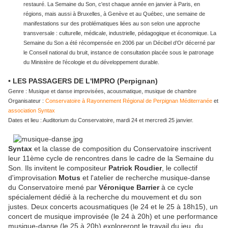
restauré. La Semaine du Son, c'est chaque année en janvier à Paris, en
régions, mais aussi à Bruxelles, à Genève et au Québec, une semaine de
manifestations sur des problématiques liées au son selon une approche
transversale : culturelle, médicale, industrielle, pédagogique et économique. La
Semaine du Son a été récompensée en 2006 par un Décibel d’Or décerné par
le Conseil national du bruit, instance de consultation placée sous le patronage
du Ministère de l’écologie et du développement durable.
• LES PASSAGERS DE L'IMPRO (Perpignan)
Genre : Musique et danse improvisées, acousmatique, musique de chambre
Organisateur :
Conservatoire à Rayonnement Régional de Perpignan Méditerranée
et
association Syntax
Dates et lieu : Auditorium du Conservatoire, mardi 24 et mercredi 25 janvier.
Syntax
et la classe de composition du Conservatoire inscrivent
leur 11ème cycle de rencontres dans le cadre de la Semaine du
Son. Ils invitent le compositeur
Patrick Roudier
, le collectif
d'improvisation
Motus
et l'atelier de recherche musique-danse
du Conservatoire mené par
Véronique Barrier
à ce cycle
spécialement dédié à la recherche du mouvement et du son
justes. Deux concerts acousmatiques (le 24 et le 25 à 18h15), un
concert de musique improvisée (le 24 à 20h) et une performance
musique-danse (le 25 à 20h) exploreront le travail du jeu, du