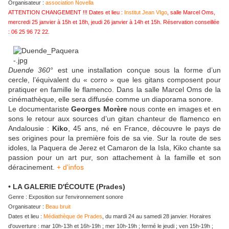
Organisateur :
association Novella
ATTENTION CHANGEMENT !!! Dates et lieu :
Institut Jean VIgo
, salle Marcel Oms,
mercredi 25 janvier à 15h et 18h, jeudi 26 janvier à 14h et 15h. Réservation conseillée
: 06 25 96 72 22.
Duende 360°
est une installation conçue sous la forme d’un
cercle, l’équivalent du « corro » que les gitans composent pour
pratiquer en famille le flamenco. Dans la salle Marcel Oms de la
cinémathèque, elle sera diffusée comme un diaporama sonore.
Le documentariste
Georges Morère
nous conte en images et en
sons le retour aux sources d’un gitan chanteur de flamenco en
Andalousie :
Kiko
, 45 ans, né en France, découvre le pays de
ses origines pour la première fois de sa vie. Sur la route de ses
idoles, la Paquera de Jerez et Camaron de la Isla, Kiko chante sa
passion pour un art pur, son attachement à la famille et son
déracinement.
+ d'infos
• LA GALERIE D'ÉCOUTE (Prades)
Genre : Exposition sur l'environnement sonore
Organisateur :
Beau bruit
Dates et lieu :
Médiathèque de Prades
, du mardi 24 au samedi 28 janvier. Horaires
d'ouverture : mar 10h-13h et 16h-19h ; mer 10h-19h ; fermé le jeudi ; ven 15h-19h ;