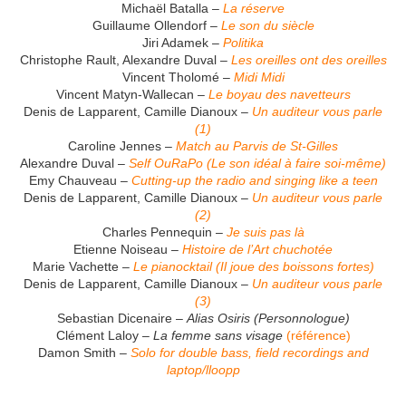
Michaël Batalla –
La réserve
Guillaume Ollendorf –
Le son du siècle
Jiri Adamek –
Politika
Christophe Rault, Alexandre Duval –
Les oreilles ont des oreilles
Vincent Tholomé –
Midi Midi
Vincent Matyn-Wallecan –
Le boyau des navetteurs
Denis de Lapparent, Camille Dianoux –
Un auditeur vous parle
(1)
Caroline Jennes –
Match au Parvis de St-Gilles
Alexandre Duval –
Self OuRaPo (Le son idéal à faire soi-même)
Emy Chauveau –
Cutting-up the radio and singing like a teen
Denis de Lapparent, Camille Dianoux –
Un auditeur vous parle
(2)
Charles Pennequin –
Je suis pas là
Etienne Noiseau –
Histoire de l’Art chuchotée
Marie Vachette –
Le pianocktail (Il joue des boissons fortes)
Denis de Lapparent, Camille Dianoux –
Un auditeur vous parle
(3)
Sebastian Dicenaire –
Alias Osiris (Personnologue)
Clément Laloy –
La femme sans visage
(référence)
Damon Smith –
Solo for double bass, field recordings and
laptop/lloopp