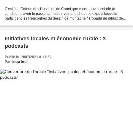
C'est à la Galerie des Hospices de Canet que vous pouvez cet été (à
condition d'avoir le passe sanitaire), voir une chouette expo à laquelle
participent les Rencontres du dessin de montagne / Trobada de dibuix de
muntanya . Et dans ce cadre, voir ou revoir...
Initiatives locales et économie rurale : 3
podcasts
Publié le 19/07/2021 à 13:52
Par
beau bruit