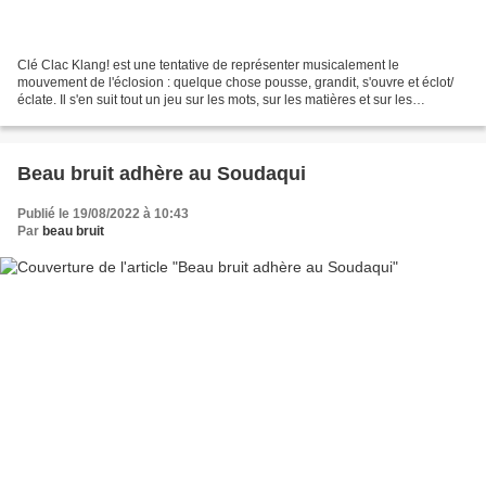
Clé Clac Klang! est une tentative de représenter musicalement le
mouvement de l'éclosion : quelque chose pousse, grandit, s'ouvre et éclot/
éclate. Il s'en suit tout un jeu sur les mots, sur les matières et sur les
sonorités. Composition : Étienne Noiseau,...
Beau bruit adhère au Soudaqui
Publié le 19/08/2022 à 10:43
Par
beau bruit