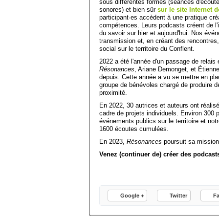
sous différentes formes (séances d'écoute
sonores) et bien sûr
sur le site Internet 
participant·es accèdent à une pratique cré
compétences. Leurs podcasts créent de l'in
du savoir sur hier et aujourd'hui. Nos évé
transmission et, en créant des rencontres
social sur le territoire du Conflent.
2022 a été l'année d'un passage de relais e
Résonances
, Ariane Demonget, et Étienne
depuis. Cette année a vu se mettre en pla
groupe de bénévoles chargé de produire de 
proximité.
En 2022, 30 autrices et auteurs ont réalis
cadre de projets individuels. Environ 300 
événements publics sur le territoire et notr
1600 écoutes cumulées.
En 2023,
Résonances
poursuit sa mission
Venez (continuer de) créer des podcast
Google +
Twitter
F