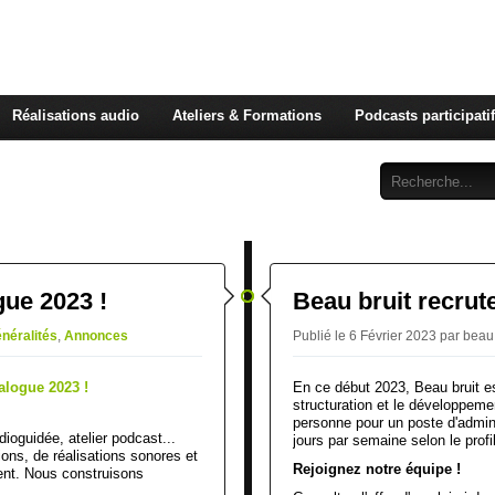
BEAU BRUIT | cultures so
Réalisations audio
Ateliers & Formations
Podcasts participati
ue 2023 !
Beau bruit recrute
néralités
,
Annonces
Publié le 6 Février 2023 par beau
En ce début 2023, Beau bruit es
structuration et le développeme
personne pour un poste d'admin
ioguidée, atelier podcast...
jours par semaine selon le profil
ions, de réalisations sonores et
Rejoignez notre équipe !
ent. Nous construisons