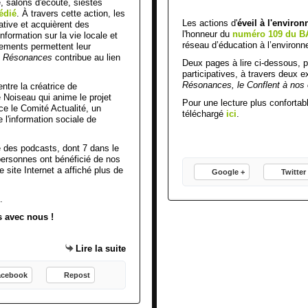
, salons d'écoute, siestes
dédié
. À travers cette action, les
Les actions d'
éveil à l'enviro
ative et acquièrent des
l'honneur du
numéro 109 du
B
formation sur la vie locale et
réseau d’éducation à l’environ
nements permettent leur
,
Résonances
contribue au lien
Deux pages à lire ci-dessous, 
participatives, à travers deux e
Résonances, le Conflent à nos o
ntre la créatrice de
 Noiseau qui anime le projet
Pour une lecture plus confortab
ce le Comité Actualité, un
téléchargé
ici
.
l'information sociale de
é des podcasts, dont 7 dans le
personnes ont bénéficié de nos
e site Internet a affiché plus de
Google +
Twitter
.
s avec nous !
Lire la suite
acebook
Repost