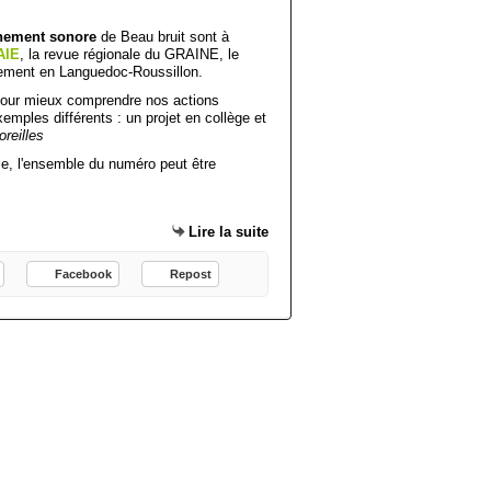
nnement sonore
de Beau bruit sont à
AIE
, la revue régionale du GRAINE, le
nement en Languedoc-Roussillon.
pour mieux comprendre nos actions
xemples différents : un projet en collège
et
reilles
le, l'ensemble du numéro peut être
Lire la suite
Facebook
Repost