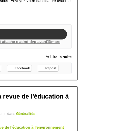
essous. Envoyez votre candidature avant le
oi attache-e admi dvp avant15mars
Lire la suite
Facebook
Repost
a revue de l'éducation à
bruit
dans
Généralités