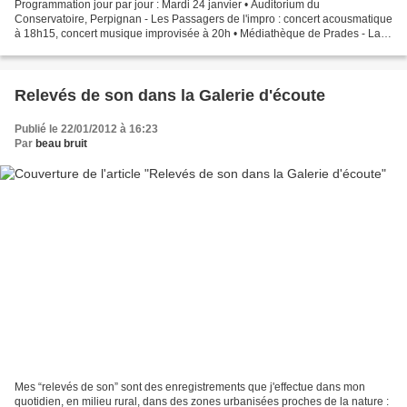
Programmation jour par jour : Mardi 24 janvier • Auditorium du
Conservatoire, Perpignan - Les Passagers de l'impro : concert acousmatique
à 18h15, concert musique improvisée à 20h • Médiathèque de Prades - La
Galerie d'écoute : 10h-13h et 16h-19h Mercredi...
Relevés de son dans la Galerie d'écoute
Publié le 22/01/2012 à 16:23
Par
beau bruit
Mes “relevés de son” sont des enregistrements que j'effectue dans mon
quotidien, en milieu rural, dans des zones urbanisées proches de la nature :